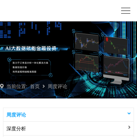
首
页
博
客
订
单
推
流
荐
产
平
品
联
当前位置:
首页
周度评论
台
订
系
开
阅
我
户
周
周度评论
们
咨
度
深度分析
询
评