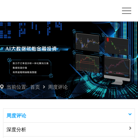
首
页
博
客
订
单
推
流
荐
产
平
品
联
当前位置:
首页
周度评论
台
订
系
开
阅
我
户
周
周度评论
们
咨
度
深度分析
询
评