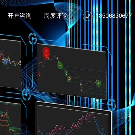
开户咨询
周度评论
18506830677