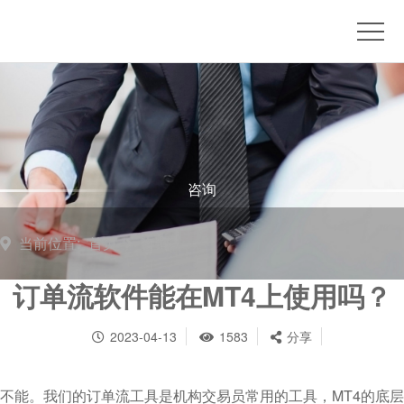
首
页
博
客
订
单
推
流
荐
产
咨询
平
品
联
当前位置:
首页
咨询
台
订
系
开
订单流软件能在MT4上使用吗？
阅
我
户
周
2023-04-13
1583
分享
们
咨
度
询
评
不能。我们的订单流工具是机构交易员常用的工具，MT4的底层