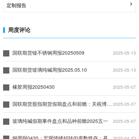
定制报告
论
周度评论
国联期货镍不锈钢周报20250509
2025-05-13
国联期货玻璃纯碱周报2025.05.10
2025-05-13
橡胶周报20250430
2025-05-07
国联期货股指期货假期盘点和前瞻：关税博弈和政策预期的A股震荡平衡20250505
2025-05-07
玻璃纯碱假期事件盘点和品种前瞻2025五一
2025-05-07
铜周报0420：宏观情绪好转但变数犹存；基本面好转有限
2025-04-23