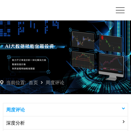
首
页
博
客
订
单
推
流
荐
产
平
品
联
当前位置:
首页
周度评论
台
订
系
开
阅
我
户
周
周度评论
们
咨
度
深度分析
询
评