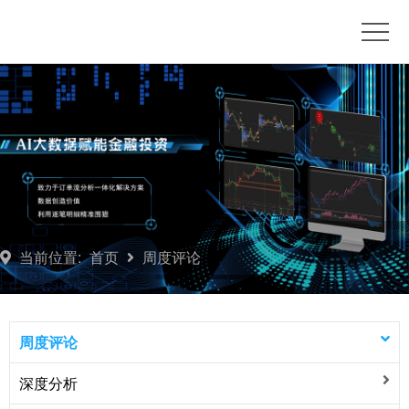
首
页
博
客
订
单
推
流
荐
产
平
品
联
当前位置:
首页
周度评论
台
订
系
开
阅
我
户
周
周度评论
们
咨
度
深度分析
询
评