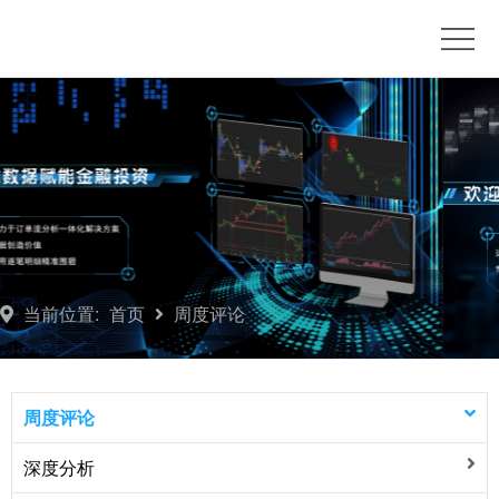
首
页
博
客
订
单
推
流
荐
产
平
品
联
当前位置:
首页
周度评论
台
订
系
开
阅
我
户
周
周度评论
们
咨
度
深度分析
询
评